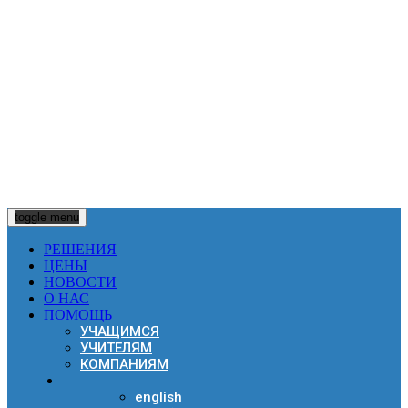
Email:
support@dilsy.net
ООО «Дилси»
ИНН 4703132216
Санкт-Петербург
Разработка систем дистанционного обучения
© ООО Дилси 2026
toggle menu
РЕШЕНИЯ
ЦЕНЫ
НОВОСТИ
О НАС
ПОМОЩЬ
УЧАЩИМСЯ
УЧИТЕЛЯМ
КОМПАНИЯМ
english