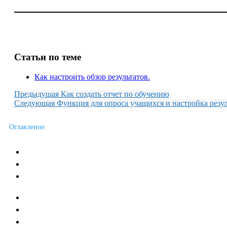
Статьи по теме
Как настроить обзор результатов.
Предыдущая
Как создать отчет по обучению
Следующая
Функция для опроса учащихся и настройка резу
Оглавление
Новости сервиса
Пожелания и отзывы
Условия работы с Сервисом
Каталог учебных курсов
Учебные курсы по Дилси
Договор публичной оферты