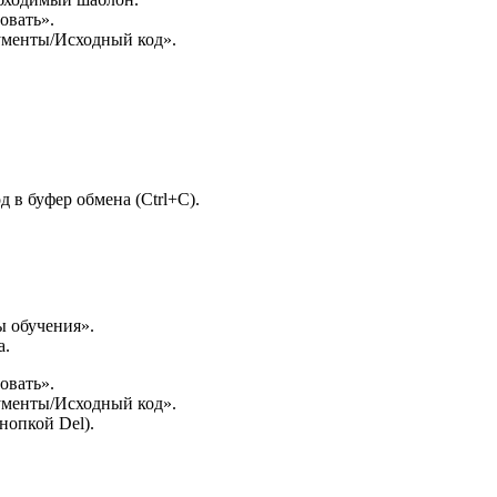
овать».
ументы/Исходный код».
 в буфер обмена (Ctrl+C).
ы обучения».
а.
овать».
ументы/Исходный код».
нопкой Del).