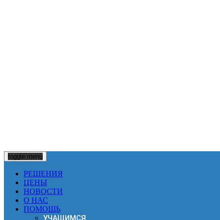
Контакты
Тел:
+7921 777 2017
Email:
support@dilsy.net
ООО «Дилси»
ИНН 4703132216
Санкт-Петербург
Разработка систем дистанционного обучения
toggle menu
РЕШЕНИЯ
ЦЕНЫ
НОВОСТИ
О НАС
ПОМОЩЬ
УЧАЩИМСЯ