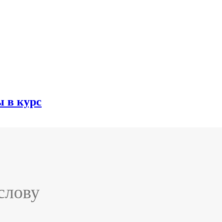
 в курс
слову