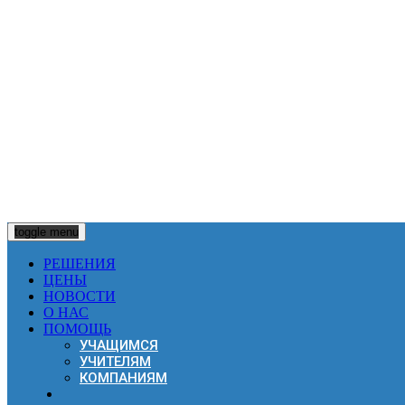
Тел:
+7921 777 2017
Email:
support@dilsy.net
ООО «Дилси»
ИНН 4703132216
Санкт-Петербург
Разработка систем дистанционного обучения
toggle menu
РЕШЕНИЯ
ЦЕНЫ
НОВОСТИ
О НАС
ПОМОЩЬ
УЧАЩИМСЯ
УЧИТЕЛЯМ
КОМПАНИЯМ