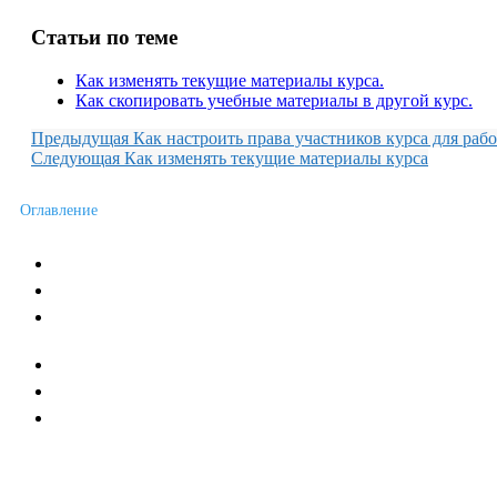
Статьи по теме
Как изменять текущие материалы курса.
Как скопировать учебные материалы в другой курс.
Предыдущая
Как настроить права участников курса для ра
Следующая
Как изменять текущие материалы курса
Оглавление
Новости сервиса
Пожелания и отзывы
Условия работы с Сервисом
Каталог учебных курсов
Учебные курсы по Дилси
Договор публичной оферты
Контакты